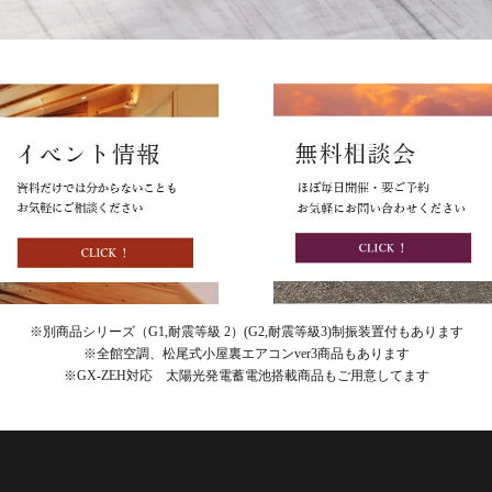
※別商品シリーズ（G1,耐震等級 2）(G2,耐震等級3)制振装置付もあります
※全館空調、松尾式小屋裏エアコンver3商品もあります
※GX-ZEH対応 太陽光発電蓄電池搭載商品もご用意してます