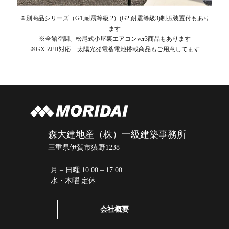
※別商品シリーズ（G1,耐震等級 2）(G2,耐震等級3)制振装置付もあり
ます
※全館空調、松尾式小屋裏エアコンver3商品もあります
※GX-ZEH対応 太陽光発電蓄電池搭載商品もご用意してます
森大建地産（株）一級建築事務所
三重県伊賀市猿野1238
月 – 日曜 10:00 – 17:00
水・木曜 定休
会社概要