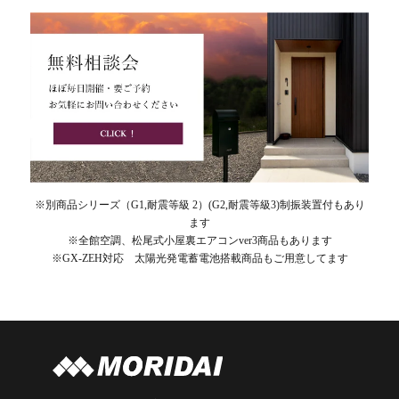
※別商品シリーズ（G1,耐震等級 2）(G2,耐震等級3)制振装置付もあり
ます
※全館空調、松尾式小屋裏エアコンver3商品もあります
※GX-ZEH対応 太陽光発電蓄電池搭載商品もご用意してます