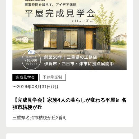
完成見学会
予約承認制
〜2026年08月31日(月)
【完成見学会】家族4人の暮らしが変わる平屋㏌ 名
張市桔梗が丘
三重県名張市桔梗が丘2番町