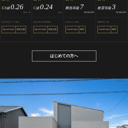
01
02
03
04
0.26
0.24
7
3
UA値
C値
断熱等級
耐震等級
W/㎡・K
㎠/㎡
国内最高基準
国内最高基準
当社平均プランで算出
直近1年の平均計測値
HEAT20 G3 相当
国基準の1.5倍
MEASURED
実測公開
MEASURED
実測公開
STANDARD
標準
STANDARD
標準
はじめての方へ