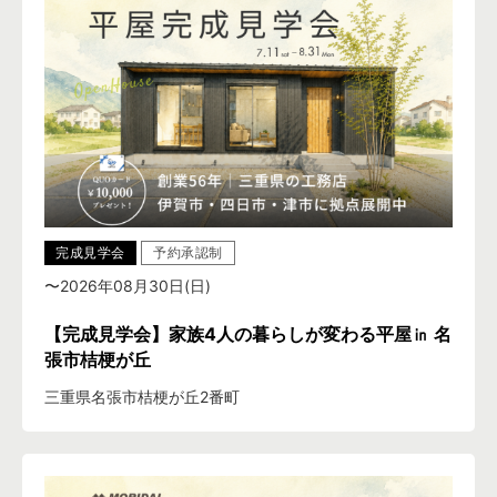
完成見学会
予約承認制
〜2026年08月30日(日)
【完成見学会】家族4人の暮らしが変わる平屋㏌ 名
張市桔梗が丘
三重県名張市桔梗が丘2番町