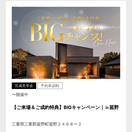
完成見学会
予約承認制
〜開催中
【ご来場＆ご成約特典】BIGキャンペーン｜㏌菰野
三重県三重郡菰野町菰野２４６８ー２