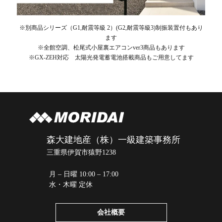
※別商品シリーズ（G1,耐震等級 2）(G2,耐震等級3)制振装置付もあり
ます
※全館空調、松尾式小屋裏エアコンver3商品もあります
※GX-ZEH対応 太陽光発電蓄電池搭載商品もご用意してます
森大建地産（株）一級建築事務所
三重県伊賀市猿野1238
月 – 日曜 10:00 – 17:00
水・木曜 定休
会社概要