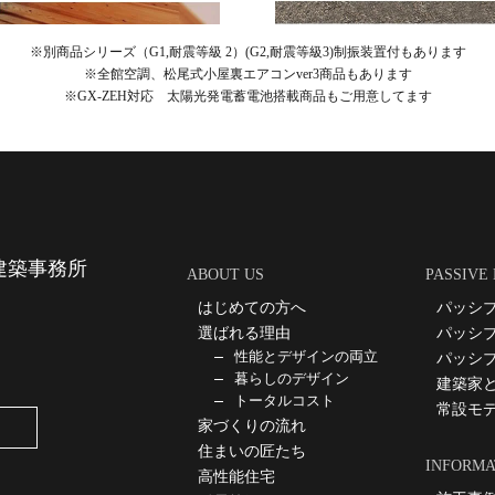
※別商品シリーズ（G1,耐震等級 2）(G2,耐震等級3)制振装置付もあります
※全館空調、松尾式小屋裏エアコンver3商品もあります
※GX-ZEH対応 太陽光発電蓄電池搭載商品もご用意してます
建築事務所
ABOUT US
PASSIVE
はじめての方へ
パッシ
選ばれる理由
パッシ
性能とデザインの両立
パッシ
暮らしのデザイン
建築家
トータルコスト
常設モ
家づくりの流れ
住まいの匠たち
INFORMA
高性能住宅