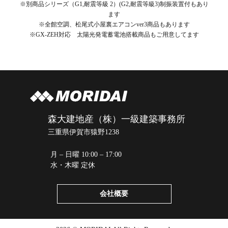
※別商品シリーズ（G1,耐震等級 2）(G2,耐震等級3)制振装置付もあり
ます
※全館空調、松尾式小屋裏エアコンver3商品もあります
※GX-ZEH対応 太陽光発電蓄電池搭載商品もご用意してます
森大建地産（株）一級建築事務所
三重県伊賀市猿野1238
月 – 日曜 10:00 – 17:00
水・木曜 定休
会社概要