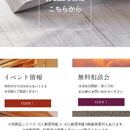
こちらから
※別商品シリーズ（G1,耐震等級 2）(G2,耐震等級3)制振装置付もあります
※全館空調、松尾式小屋裏エアコンver3商品もあります