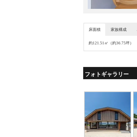
床面積
家族構成
約121.51㎡（約36.75坪）
夫婦＋子
建築家とコラボ、屋根は腰
リビングは南側間口いっぱ
フォトギャラリー