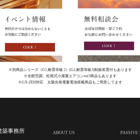
※別商品シリーズ（G1,耐震等級 2）(G2,耐震等級3)制振装置付もあります
※全館空調、松尾式小屋裏エアコンver3商品もあります
※GX-ZEH対応 太陽光発電蓄電池搭載商品もご用意してます
建築事務所
ABOUT US
PASSIVE