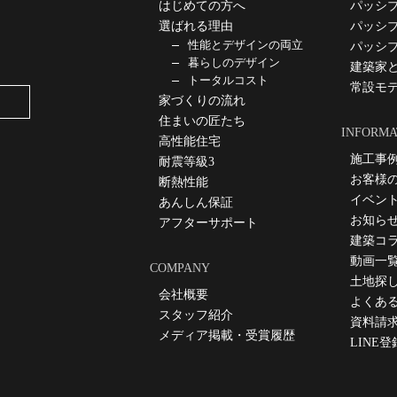
はじめての方へ
パッシ
選ばれる理由
パッシ
性能とデザインの両立
パッシ
暮らしのデザイン
建築家
トータルコスト
常設モ
家づくりの流れ
住まいの匠たち
INFORMA
高性能住宅
施工事
耐震等級3
お客様
断熱性能
イベン
あんしん保証
お知ら
アフターサポート
建築コ
動画一
COMPANY
土地探
会社概要
よくあ
スタッフ紹介
資料請
メディア掲載・受賞履歴
LINE登