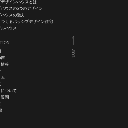
ブデザインハウスとは
ブハウスの5つのデザイン
ブハウスの魅力
とつくるパッシブデザイン住宅
デルハウス
TION
例
TOP
の声
ト情報
せ
ラム
覧
しについて
る質問
求
録