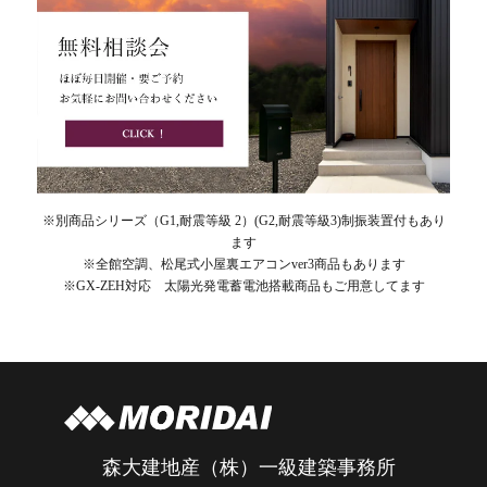
※別商品シリーズ（G1,耐震等級 2）(G2,耐震等級3)制振装置付もあり
ます
※全館空調、松尾式小屋裏エアコンver3商品もあります
※GX-ZEH対応 太陽光発電蓄電池搭載商品もご用意してます
森大建地産（株）一級建築事務所