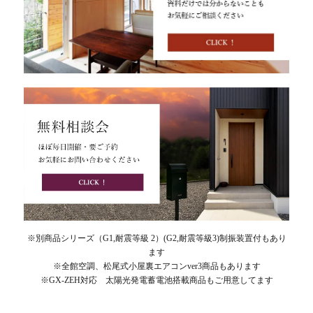
※別商品シリーズ（G1,耐震等級 2）(G2,耐震等級3)制振装置付もあり
ます
※全館空調、松尾式小屋裏エアコンver3商品もあります
※GX-ZEH対応 太陽光発電蓄電池搭載商品もご用意してます