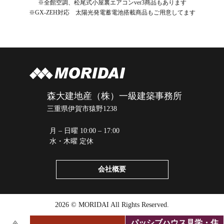
※全館空調、松尾式小屋裏エアコンver3商品もあります
※GX-ZEH対応 太陽光発電蓄電池搭載商品もご用意してます
森大建地産（株）一級建築事務所
三重県伊賀市猿野1238
月 – 日曜 10:00 – 17:00
水・木曜 定休
会社概要
2026 © MORIDAI All Rights Reserved.
パッシブハウス見学・住