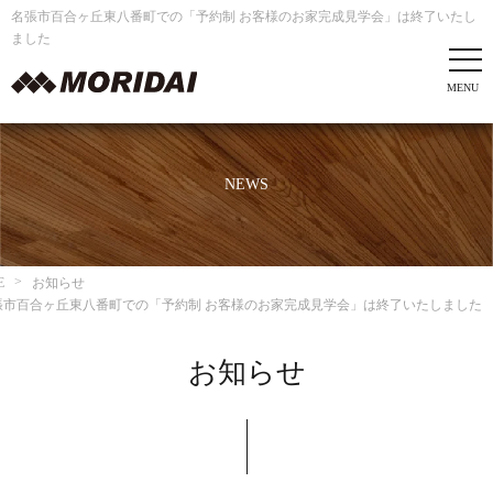
名張市百合ヶ丘東八番町での「予約制 お客様のお家完成見学会」は終了いたし
ました
NEWS
E
お知らせ
張市百合ヶ丘東八番町での「予約制 お客様のお家完成見学会」は終了いたしました
お知らせ