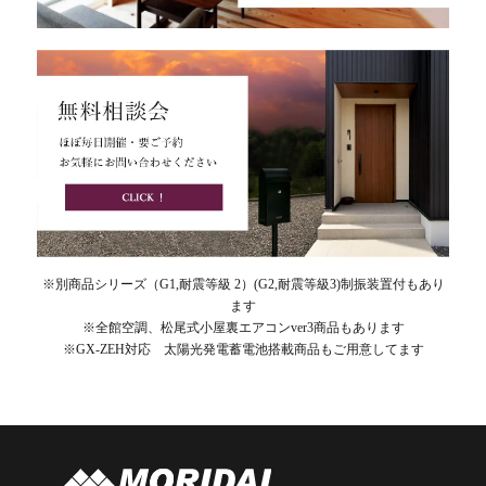
※別商品シリーズ（G1,耐震等級 2）(G2,耐震等級3)制振装置付もあり
ます
※全館空調、松尾式小屋裏エアコンver3商品もあります
※GX-ZEH対応 太陽光発電蓄電池搭載商品もご用意してます