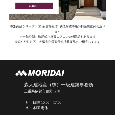
※別商品シリーズ（G1,耐震等級 2）(G2,耐震等級3)制振装置付もあり
ます
※全館空調、松尾式小屋裏エアコンver3商品もあります
※GX-ZEH対応 太陽光発電蓄電池搭載商品もご用意してます
森大建地産（株）一級建築事務所
三重県伊賀市猿野1238
月 – 日曜 10:00 – 17:00
水・木曜 定休