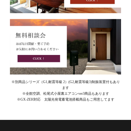
※別商品シリーズ（G1,耐震等級 2）(G2,耐震等級3)制振装置付もあり
ます
※全館空調、松尾式小屋裏エアコンver3商品もあります
※GX-ZEH対応 太陽光発電蓄電池搭載商品もご用意してます