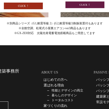
※別商品シリーズ（G1,耐震等級 2）(G2,耐震等級3)制振装置付もあります
※全館空調、松尾式小屋裏エアコンver3商品もあります
※GX-ZEH対応 太陽光発電蓄電池搭載商品もご用意してます
建築事務所
ABOUT US
PASSIVE
はじめての方へ
パッシ
選ばれる理由
パッシ
性能とデザインの両立
パッシ
暮らしのデザイン
建築家
トータルコスト
常設モ
家づくりの流れ