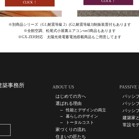
※別商品シリーズ（G1,耐震等級 2）(G2,耐震等級3)制振装置付もあります
※全館空調、松尾式小屋裏エアコンver3商品もあります
※GX-ZEH対応 太陽光発電蓄電池搭載商品もご用意してます
建築事務所
ABOUT US
PASSIVE
はじめての方へ
パッシ
選ばれる理由
パッシ
性能とデザインの両立
パッシ
暮らしのデザイン
建築家
トータルコスト
常設モ
家づくりの流れ
住まいの匠たち