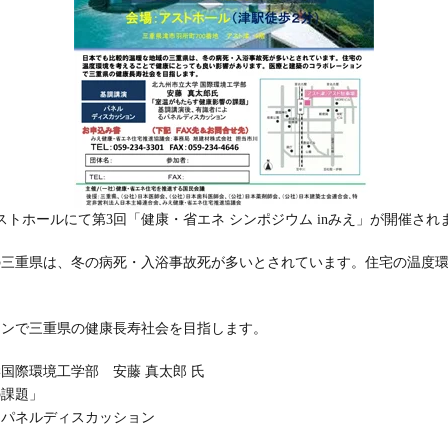
ストホールにて第3回「健康・省エネ シンポジウム inみえ」が開催され
の三重県は、冬の病死・入浴事故死が多いとされています。住宅の温度
。
ョンで三重県の健康長寿社会を目指します。
国際環境工学部 安藤 真太郎 氏
の課題」
パネルディスカッション