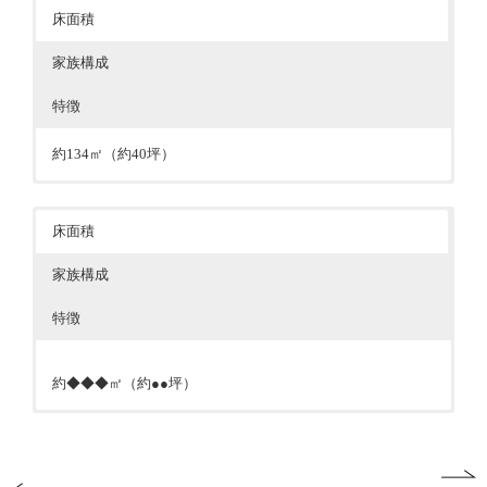
床面積
家族構成
特徴
約134㎡（約40坪）
夫婦、お子様1人
外構は植樹や石を敷き、旅館を思わすような趣のある佇ま
い。 玄関ドアを開けると、土間収納があり、来客があって
もいつでもすっきりとした玄関に。 LDKは吹抜けがあり、
床面積
開放的な空間に。 重厚感のあるキッチンは収納も多く、毎
日のお料理も楽しく。 洗面脱衣室は、部屋干しもできる
家族構成
広々家事スペース。 トイレは落ち着きのあるシックな雰囲
気にまとめ、こだわりのカウンター手洗いを設置しました。
特徴
吹抜けのある二階の手摺はアイアン、シンプルだけど存在感
のある印象的な空間に。
約◆◆◆㎡（約●●坪）
●内容を記入してください●
●内容を記入してください●