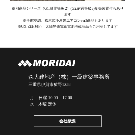
※別商品シリーズ（G1,耐震等級 2）(G2,耐震等級3)制振装置付もあり
ます
※全館空調、松尾式小屋裏エアコンver3商品もあります
※GX-ZEH対応 太陽光発電蓄電池搭載商品もご用意してます
森大建地産（株）一級建築事務所
三重県伊賀市猿野1238
月 – 日曜 10:00 – 17:00
水・木曜 定休
会社概要