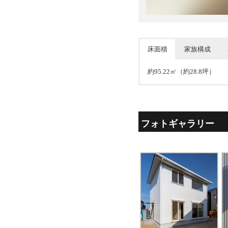
床面積
家族構成
約95.22㎡（約28.8坪）
夫婦＋子
リビングに吹抜けを作り二
フォトギャラリー