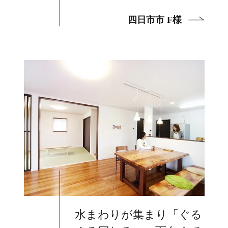
四日市市 F様
水まわりが集まり「ぐる