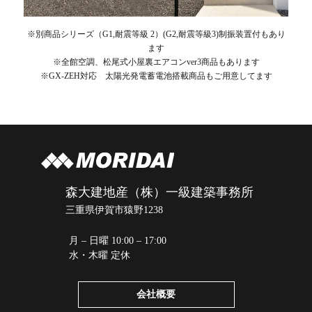
※別商品シリーズ（G1,耐震等級 2）(G2,耐震等級3)制振装置付もあり
ます
※全館空調、松尾式小屋裏エアコンver3商品もあります
※GX-ZEH対応 太陽光発電蓄電池搭載商品もご用意してます
森大建地産（株）一級建築事務所
三重県伊賀市猿野1238
月 – 日曜 10:00 – 17:00
水・木曜 定休
会社概要