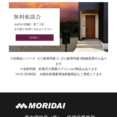
※別商品シリーズ（G1,耐震等級 2）(G2,耐震等級3)制振装置付もあり
ます
※全館空調、松尾式小屋裏エアコンver3商品もあります
※GX-ZEH対応 太陽光発電蓄電池搭載商品もご用意してます