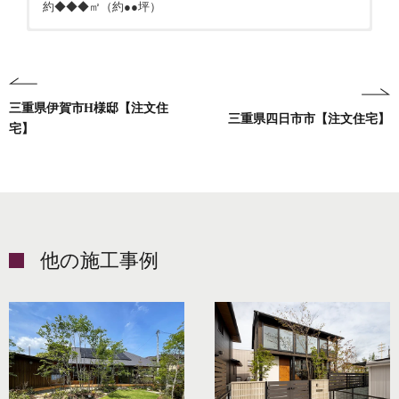
約◆◆◆㎡（約●●坪）
●内容を記入してください●
●内容を記入してください●
三重県伊賀市H様邸【注文住
三重県四日市市【注文住宅】
宅】
他の施工事例