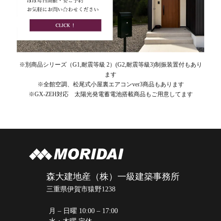
※別商品シリーズ（G1,耐震等級 2）(G2,耐震等級3)制振装置付もあり
ます
※全館空調、松尾式小屋裏エアコンver3商品もあります
※GX-ZEH対応 太陽光発電蓄電池搭載商品もご用意してます
森大建地産（株）一級建築事務所
三重県伊賀市猿野1238
月 – 日曜 10:00 – 17:00