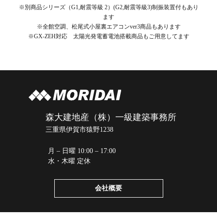
※別商品シリーズ（G1,耐震等級 2）(G2,耐震等級3)制振装置付もあり
ます
※全館空調、松尾式小屋裏エアコンver3商品もあります
※GX-ZEH対応 太陽光発電蓄電池搭載商品もご用意してます
森大建地産（株）一級建築事務所
三重県伊賀市猿野1238
月 – 日曜 10:00 – 17:00
水・木曜 定休
会社概要