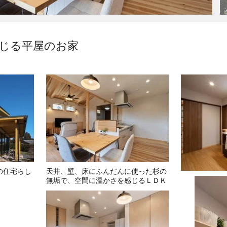
じる平屋のお家
の住宅らし
天井、壁、床にふんだんに使った杉の
無垢で、空間に温かさを感じるＬＤＫ