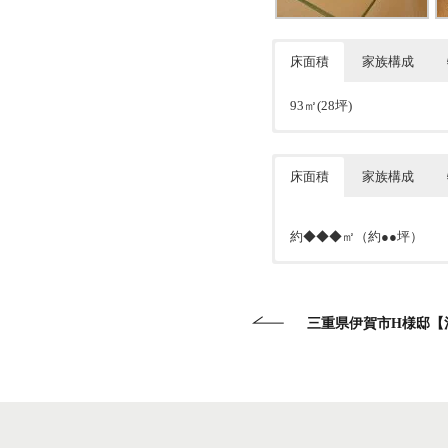
床面積
家族構成
93㎡(28坪)
2人
木の温かさを感じる平屋の
床面積
家族構成
約◆◆◆㎡（約●●坪）
●内容を記入してください
●内容を記入してください
三重県伊賀市H様邸【