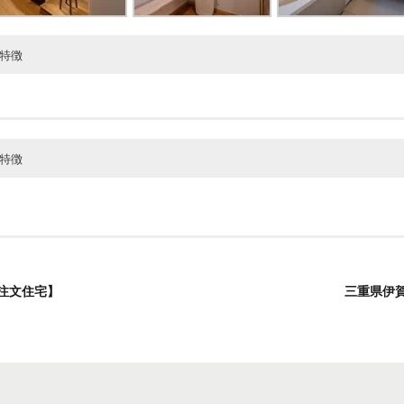
特徴
お家
特徴
●
●
注文住宅】
三重県伊