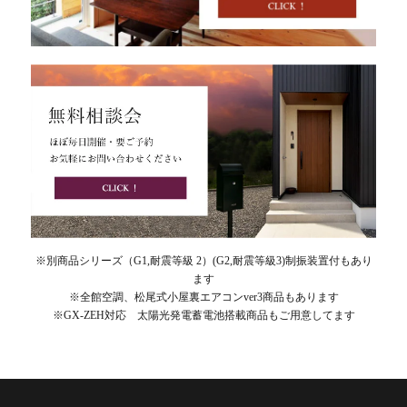
※別商品シリーズ（G1,耐震等級 2）(G2,耐震等級3)制振装置付もあり
ます
※全館空調、松尾式小屋裏エアコンver3商品もあります
※GX-ZEH対応 太陽光発電蓄電池搭載商品もご用意してます