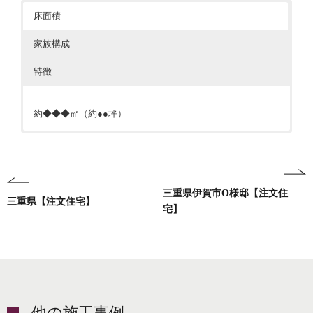
床面積
家族構成
特徴
約◆◆◆㎡（約●●坪）
●内容を記入してください●
●内容を記入してください●
三重県伊賀市O様邸【注文住
三重県【注文住宅】
宅】
他の施工事例