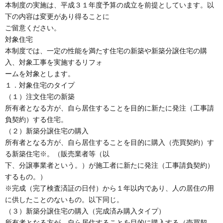
本制度の実施は、平成３１年度予算の成立を前提としています。以
下の内容は変更があり得ることに
ご留意ください。
対象住宅
本制度では、一定の性能を満たす住宅の新築や新築分譲住宅の購
入、対象工事を実施するリフォ
ームを対象とします。
１．対象住宅のタイプ
（１）注文住宅の新築
所有者となる方が、自ら居住することを目的に新たに発注（工事請
負契約）する住宅。
（２）新築分譲住宅の購入
所有者となる方が、自ら居住することを目的に購入（売買契約）す
る新築住宅※。（販売業者等（以
下、分譲事業者という。）が施工者に新たに発注（工事請負契約）
するもの。）
※完成（完了検査済証の日付）から１年以内であり、人の居住の用
に供したことのないもの。以下同じ。
（３）新築分譲住宅の購入（完成済み購入タイプ）
所有者となる方が、自ら居住することを目的に購入する（売買契