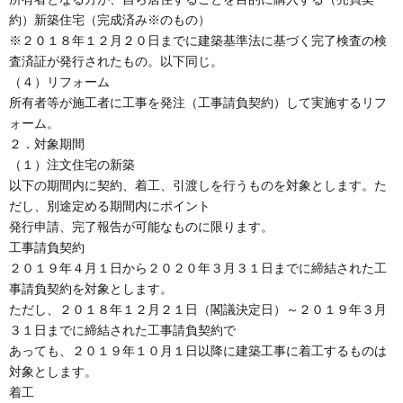
約）新築住宅（完成済み※のもの）
※２０１８年１２月２０日までに建築基準法に基づく完了検査の検
査済証が発行されたもの。以下同じ。
（４）リフォーム
所有者等が施工者に工事を発注（工事請負契約）して実施するリフ
ォーム。
２．対象期間
（１）注文住宅の新築
以下の期間内に契約、着工、引渡しを行うものを対象とします。た
だし、別途定める期間内にポイント
発行申請、完了報告が可能なものに限ります。
工事請負契約
２０１９年４月１日から２０２０年３月３１日までに締結された工
事請負契約を対象とします。
ただし、２０１８年１２月２１日（閣議決定日）～２０１９年３月
３１日までに締結された工事請負契約で
あっても、２０１９年１０月１日以降に建築工事に着工するものは
対象とします。
着工