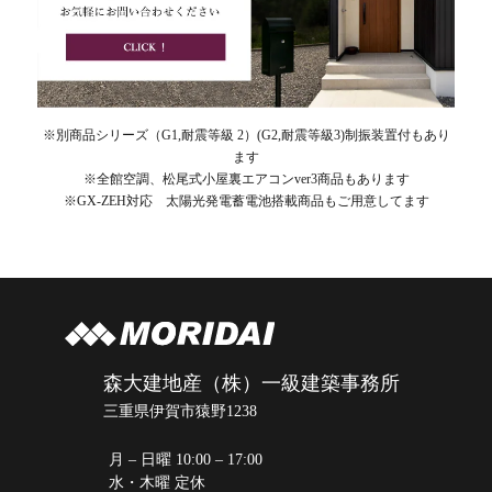
※別商品シリーズ（G1,耐震等級 2）(G2,耐震等級3)制振装置付もあり
ます
※全館空調、松尾式小屋裏エアコンver3商品もあります
※GX-ZEH対応 太陽光発電蓄電池搭載商品もご用意してます
森大建地産（株）一級建築事務所
三重県伊賀市猿野1238
月 – 日曜 10:00 – 17:00
水・木曜 定休