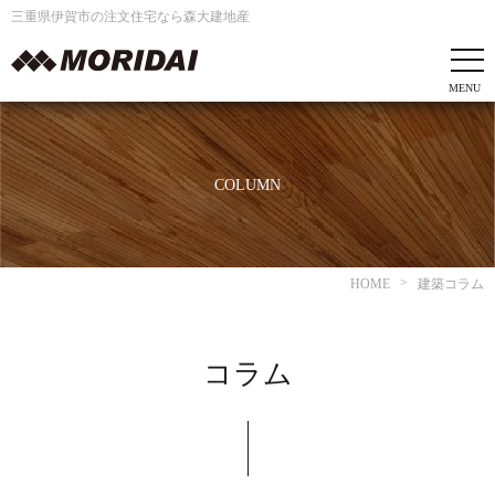
三重県伊賀市の注文住宅なら森大建地産
COLUMN
HOME
建築コラム
コラム