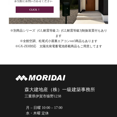
※別商品シリーズ（G1,耐震等級 2）(G2,耐震等級3)制振装置付もあり
ます
※全館空調、松尾式小屋裏エアコンver3商品もあります
※GX-ZEH対応 太陽光発電蓄電池搭載商品もご用意してます
森大建地産（株）一級建築事務所
三重県伊賀市猿野1238
月 – 日曜 10:00 – 17:00
水・木曜 定休