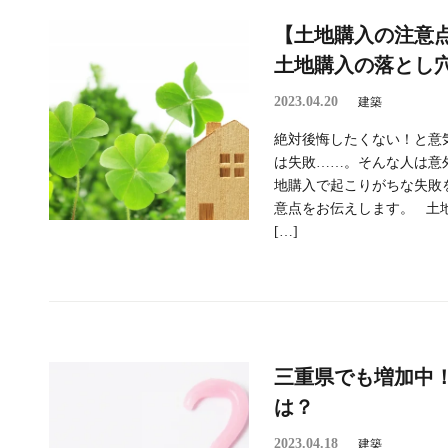
【土地購入の注意
土地購入の落とし
2023.04.20
建築
絶対後悔したくない！と意
は失敗……。そんな人は意
地購入で起こりがちな失敗
意点をお伝えします。 土
[…]
三重県でも増加中
は？
2023.04.18
建築