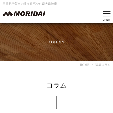
三重県伊賀市の注文住宅なら森大建地産
COLUMN
HOME
建築コラム
コラム