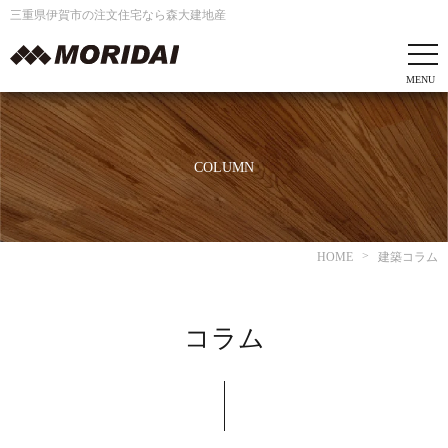
三重県伊賀市の注文住宅なら森大建地産
COLUMN
HOME
建築コラム
コラム