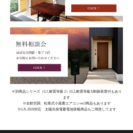
※別商品シリーズ（G1,耐震等級 2）(G2,耐震等級3)制振装置付もあり
ます
※全館空調、松尾式小屋裏エアコンver3商品もあります
※GX-ZEH対応 太陽光発電蓄電池搭載商品もご用意してます