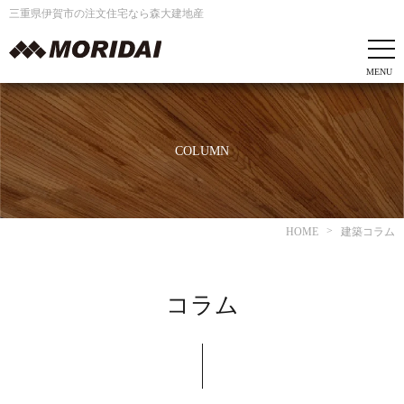
三重県伊賀市の注文住宅なら森大建地産
COLUMN
HOME
建築コラム
コラム