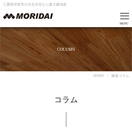
三重県伊賀市の注文住宅なら森大建地産
COLUMN
HOME
建築コラム
コラム