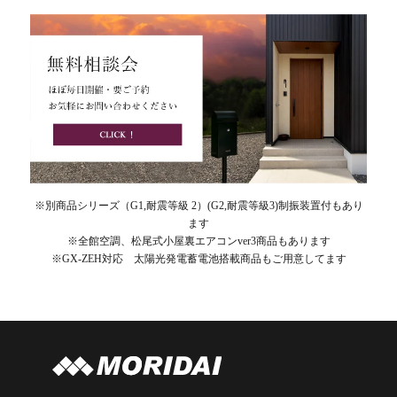
※別商品シリーズ（G1,耐震等級 2）(G2,耐震等級3)制振装置付もあり
ます
※全館空調、松尾式小屋裏エアコンver3商品もあります
※GX-ZEH対応 太陽光発電蓄電池搭載商品もご用意してます