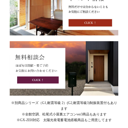
※別商品シリーズ（G1,耐震等級 2）(G2,耐震等級3)制振装置付もあり
ます
※全館空調、松尾式小屋裏エアコンver3商品もあります
※GX-ZEH対応 太陽光発電蓄電池搭載商品もご用意してます