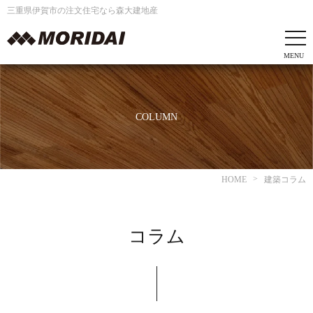
三重県伊賀市の注文住宅なら森大建地産
COLUMN
HOME
建築コラム
コラム