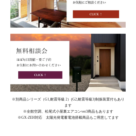
※別商品シリーズ（G1,耐震等級 2）(G2,耐震等級3)制振装置付もあり
ます
※全館空調、松尾式小屋裏エアコンver3商品もあります
※GX-ZEH対応 太陽光発電蓄電池搭載商品もご用意してます