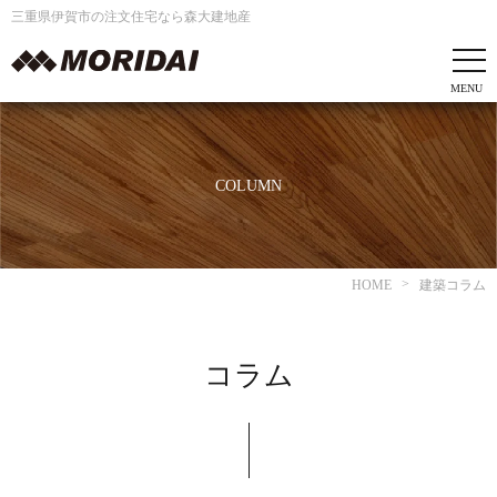
三重県伊賀市の注文住宅なら森大建地産
COLUMN
HOME
建築コラム
コラム