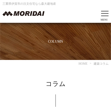
三重県伊賀市の注文住宅なら森大建地産
COLUMN
HOME
建築コラム
コラム