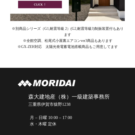
※別商品シリーズ（G1,耐震等級 2）(G2,耐震等級3)制振装置付もあり
ます
※全館空調、松尾式小屋裏エアコンver3商品もあります
※GX-ZEH対応 太陽光発電蓄電池搭載商品もご用意してます
森大建地産（株）一級建築事務所
三重県伊賀市猿野1238
月 – 日曜 10:00 – 17:00
水・木曜 定休