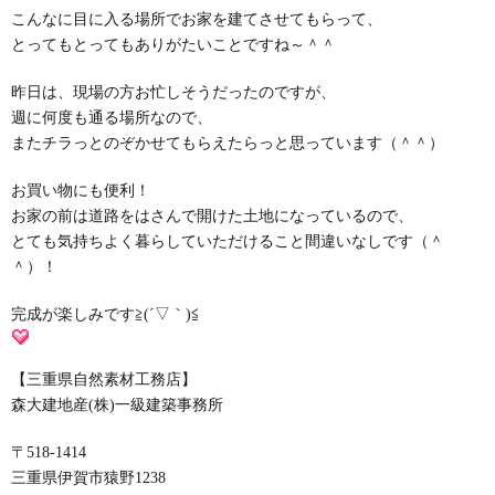
こんなに目に入る場所でお家を建てさせてもらって、
とってもとってもありがたいことですね～＾＾
昨日は、現場の方お忙しそうだったのですが、
週に何度も通る場所なので、
またチラっとのぞかせてもらえたらっと思っています（＾＾）
お買い物にも便利！
お家の前は道路をはさんで開けた土地になっているので、
とても気持ちよく暮らしていただけること間違いなしです（＾
＾）！
完成が楽しみです≧(´▽｀)≦
【三重県自然素材工務店】
森大建地産(株)一級建築事務所
〒518-1414
三重県伊賀市猿野1238