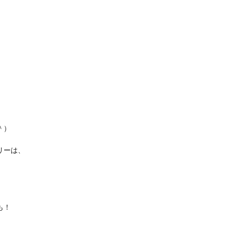
＾）
リーは、
も！