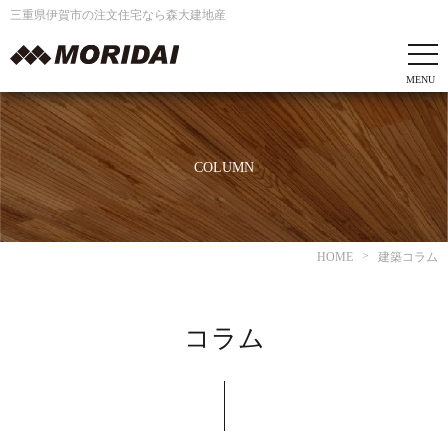
三重県伊賀市の注文住宅なら森大建地産
COLUMN
HOME
建築コラム
コラム