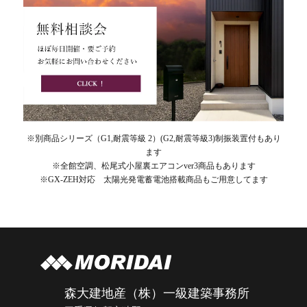
※別商品シリーズ（G1,耐震等級 2）(G2,耐震等級3)制振装置付もあり
ます
※全館空調、松尾式小屋裏エアコンver3商品もあります
※GX-ZEH対応 太陽光発電蓄電池搭載商品もご用意してます
森大建地産（株）一級建築事務所