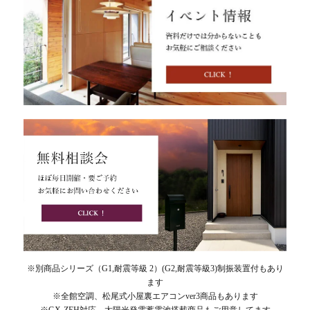
※別商品シリーズ（G1,耐震等級 2）(G2,耐震等級3)制振装置付もあり
ます
※全館空調、松尾式小屋裏エアコンver3商品もあります
※GX-ZEH対応 太陽光発電蓄電池搭載商品もご用意してます