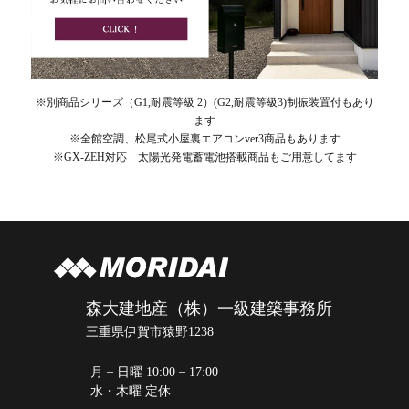
※別商品シリーズ（G1,耐震等級 2）(G2,耐震等級3)制振装置付もあり
ます
※全館空調、松尾式小屋裏エアコンver3商品もあります
※GX-ZEH対応 太陽光発電蓄電池搭載商品もご用意してます
森大建地産（株）一級建築事務所
三重県伊賀市猿野1238
月 – 日曜 10:00 – 17:00
水・木曜 定休