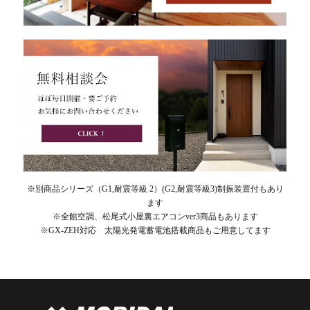
※別商品シリーズ（G1,耐震等級 2）(G2,耐震等級3)制振装置付もあり
ます
※全館空調、松尾式小屋裏エアコンver3商品もあります
※GX-ZEH対応 太陽光発電蓄電池搭載商品もご用意してます