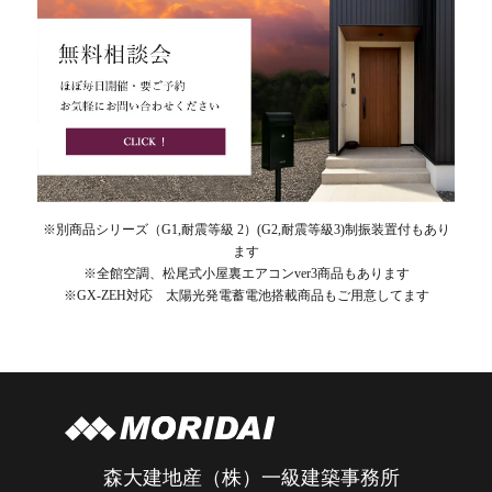
※別商品シリーズ（G1,耐震等級 2）(G2,耐震等級3)制振装置付もあり
ます
※全館空調、松尾式小屋裏エアコンver3商品もあります
※GX-ZEH対応 太陽光発電蓄電池搭載商品もご用意してます
森大建地産（株）一級建築事務所