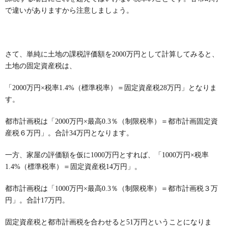
で違いがありますから注意しましょう。
さて、単純に土地の課税評価額を
2000
万円として計算してみると、
土地の固定資産税は、
「
2000
万円×税率
1.4%
（標準税率）＝固定資産税
28
万円」となりま
す。
都市計画税は「
2000
万円×最高
0.3
％（制限税率）＝都市計画固定資
産税６万円」。合計
34
万円となります。
一方、家屋の評価額を仮に
1000
万円とすれば、「
1000
万円×税率
1.4%
（標準税率）＝固定資産税
14
万円」。
都市計画税は「
1000
万円×最高
0.3
％（制限税率）＝都市計画税３万
円」。合計
17
万円。
固定資産税と都市計画税を合わせると
51
万円ということになりま