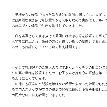
奥様からの要望であった吹き抜けの設置に関しても、提案し
には綺麗な吹き抜けを設置できる間取りなので実際にモデルハ
の施工でとの希望で計画を進行していきました。
白を基調として吹き抜けで周囲には大きな窓を設置する事で
も非常に向上され、妊婦の方にも優しい癒しの空間とする計画
以外にも好評になっている建て替え計画です。
そして料理好きのご主人の希望であったキッチンのIHコンロ
性の高い機種を設置するため、お子さんが好奇心の旺盛な年ご
るようになっています。
この他にも寝室の空間設定等細かい希望の多かった計画でした
る専門のスタッフがプロの視点で的確に値段と予算を把握した
め円滑な建て替え計画ができました。