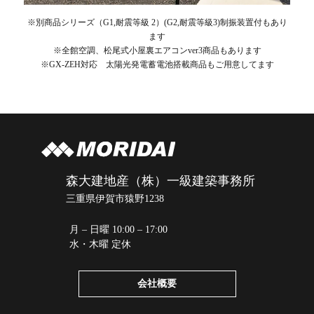
※別商品シリーズ（G1,耐震等級 2）(G2,耐震等級3)制振装置付もあり
ます
※全館空調、松尾式小屋裏エアコンver3商品もあります
※GX-ZEH対応 太陽光発電蓄電池搭載商品もご用意してます
森大建地産（株）一級建築事務所
三重県伊賀市猿野1238
月 – 日曜 10:00 – 17:00
水・木曜 定休
会社概要