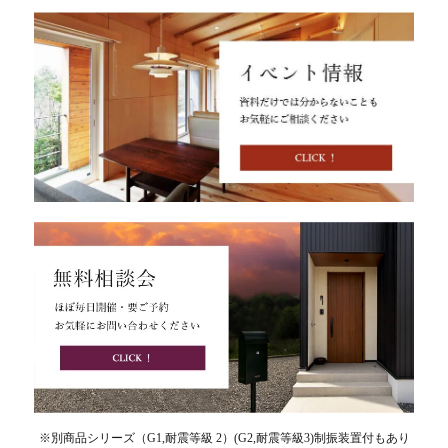
※別商品シリーズ（G1,耐震等級 2）(G2,耐震等級3)制振装置付もあり