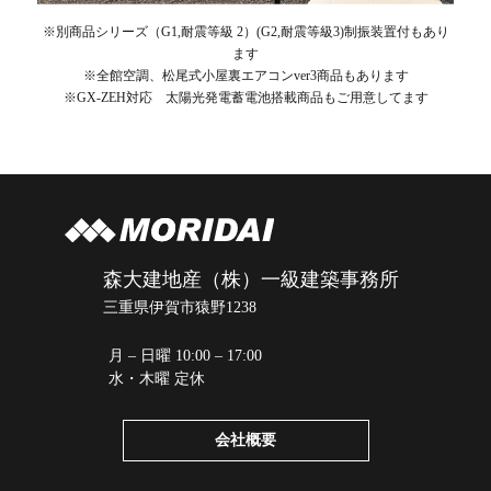
※別商品シリーズ（G1,耐震等級 2）(G2,耐震等級3)制振装置付もあり
ます
※全館空調、松尾式小屋裏エアコンver3商品もあります
※GX-ZEH対応 太陽光発電蓄電池搭載商品もご用意してます
森大建地産（株）一級建築事務所
三重県伊賀市猿野1238
月 – 日曜 10:00 – 17:00
水・木曜 定休
会社概要