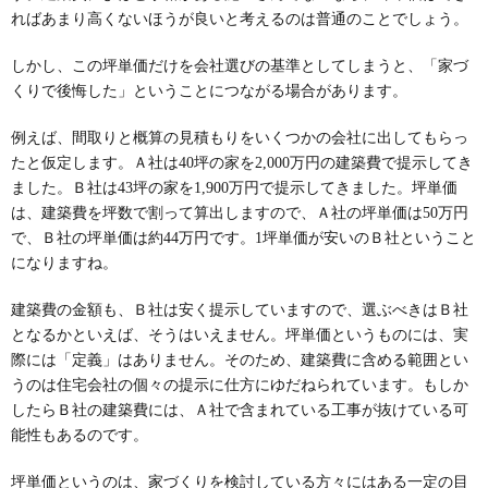
ればあまり高くないほうが良いと考えるのは普通のことでしょう。
しかし、この坪単価だけを会社選びの基準としてしまうと、「家づ
くりで後悔した」ということにつながる場合があります。
例えば、間取りと概算の見積もりをいくつかの会社に出してもらっ
たと仮定します。Ａ社は40坪の家を2,000万円の建築費で提示してき
ました。Ｂ社は43坪の家を1,900万円で提示してきました。坪単価
は、建築費を坪数で割って算出しますので、Ａ社の坪単価は50万円
で、Ｂ社の坪単価は約44万円です。1坪単価が安いのＢ社ということ
になりますね。
建築費の金額も、Ｂ社は安く提示していますので、選ぶべきはＢ社
となるかといえば、そうはいえません。坪単価というものには、実
際には「定義」はありません。そのため、建築費に含める範囲とい
うのは住宅会社の個々の提示に仕方にゆだねられています。もしか
したらＢ社の建築費には、Ａ社で含まれている工事が抜けている可
能性もあるのです。
坪単価というのは、家づくりを検討している方々にはある一定の目