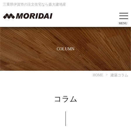
三重県伊賀市の注文住宅なら森大建地産
COLUMN
HOME
建築コラム
コラム