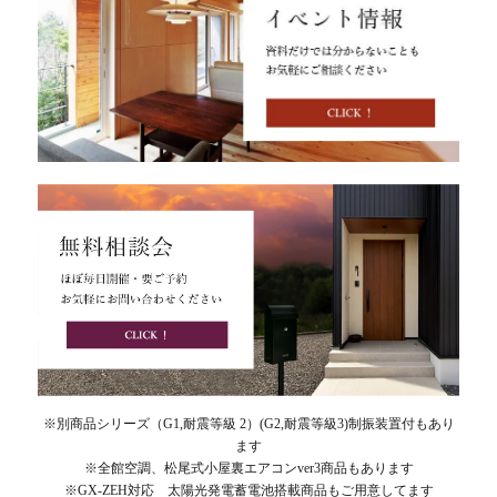
※別商品シリーズ（G1,耐震等級 2）(G2,耐震等級3)制振装置付もあり
ます
※全館空調、松尾式小屋裏エアコンver3商品もあります
※GX-ZEH対応 太陽光発電蓄電池搭載商品もご用意してます