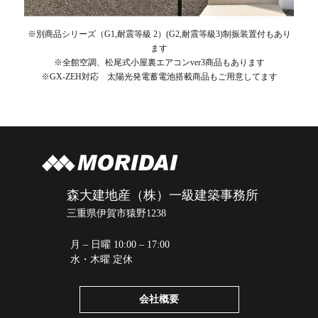
※別商品シリーズ（G1,耐震等級 2）(G2,耐震等級3)制振装置付もあり
ます
※全館空調、松尾式小屋裏エアコンver3商品もあります
※GX-ZEH対応 太陽光発電蓄電池搭載商品もご用意してます
森大建地産（株）一級建築事務所
三重県伊賀市猿野1238
月 – 日曜 10:00 – 17:00
水・木曜 定休
会社概要