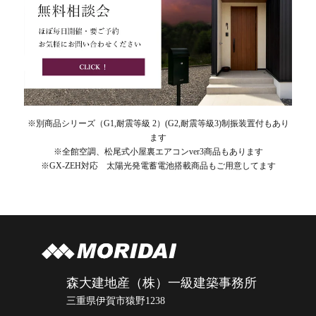
※別商品シリーズ（G1,耐震等級 2）(G2,耐震等級3)制振装置付もあり
ます
※全館空調、松尾式小屋裏エアコンver3商品もあります
※GX-ZEH対応 太陽光発電蓄電池搭載商品もご用意してます
森大建地産（株）一級建築事務所
三重県伊賀市猿野1238