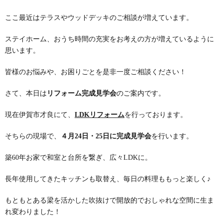
ここ最近はテラスやウッドデッキのご相談が増えています。
ステイホーム、おうち時間の充実をお考えの方が増えているように
思います。
皆様のお悩みや、お困りごとを是非一度ご相談ください！
さて、本日は
リフォーム完成見学会
のご案内です。
現在伊賀市才良にて、
LDKリフォーム
を行っております。
そちらの現場で、
４月24日・25日に完成見学会
を行います。
築60年お家で和室と台所を繋ぎ、広々LDKに。
長年使用してきたキッチンも取替え、毎日の料理ももっと楽しく♪
もともとある梁を活かした吹抜けで開放的でおしゃれな空間に生ま
れ変わりました！