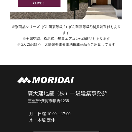
※別商品シリーズ（G1,耐震等級 2）(G2,耐震等級3)制振装置付もあり
ます
※全館空調、松尾式小屋裏エアコンver3商品もあります
※GX-ZEH対応 太陽光発電蓄電池搭載商品もご用意してます
森大建地産（株）一級建築事務所
三重県伊賀市猿野1238
月 – 日曜 10:00 – 17:00
水・木曜 定休