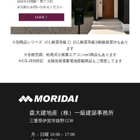
※別商品シリーズ（G1,耐震等級 2）(G2,耐震等級3)制振装置付もあり
ます
※全館空調、松尾式小屋裏エアコンver3商品もあります
※GX-ZEH対応 太陽光発電蓄電池搭載商品もご用意してます
森大建地産（株）一級建築事務所
三重県伊賀市猿野1238
月 – 日曜 10:00 – 17:00